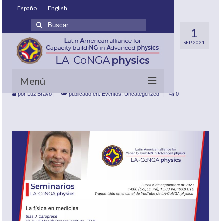
Español
English
Buscar
06/09/21
1
por:
SEP 2021
Seminario: La física
en medicina
Menú
por
Luz Bravo
|
publicado en:
Eventos
,
Uncategorized
|
0
Inicio
¿Qué queremos?
¿Quiénes somos?
¿Cómo lo hacemos?
Maestrías involucradas
Nuestras Políticas