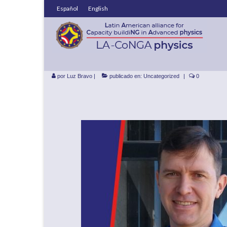
Español
English
11/07/22 Seminario:
detectores de partíc
por
Luz Bravo
|
publicado en:
Uncategorized
|
0