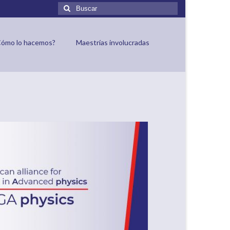
Buscar
por:
ónicos para
9
Cómo lo hacemos?
Maestrías involucradas
JUL 2022