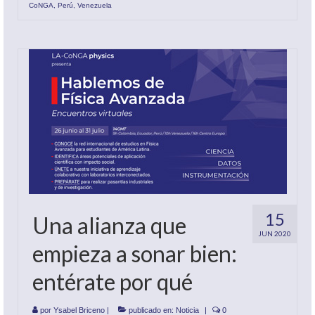
CoNGA
,
Perú
,
Venezuela
15
Una alianza que
JUN 2020
empieza a sonar bien:
entérate por qué
por
Ysabel Briceno
|
publicado en:
Noticia
|
0