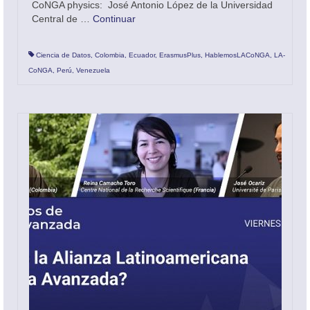
CoNGA physics: José Antonio López de la Universidad
Central de …
Continuar
Ciencia de Datos
,
Colombia
,
Ecuador
,
ErasmusPlus
,
HablemosLACoNGA
,
LA-
CoNGA
,
Perú
,
Venezuela