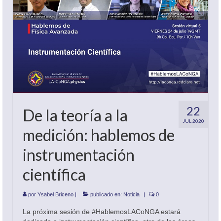
22
De la teoría a la
JUL 2020
medición: hablemos de
instrumentación
científica
por
Ysabel Briceno
|
publicado en:
Noticia
|
0
La próxima sesión de #HablemosLACoNGA estará