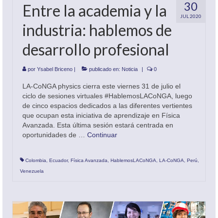
30
Entre la academia y la
JUL 2020
industria: hablemos de
desarrollo profesional
por
Ysabel Briceno
|
publicado en:
Noticia
|
0
LA-CoNGA physics cierra este viernes 31 de julio el
ciclo de sesiones virtuales #HablemosLACoNGA, luego
de cinco espacios dedicados a las diferentes vertientes
que ocupan esta iniciativa de aprendizaje en Física
Avanzada. Esta última sesión estará centrada en
oportunidades de …
Continuar
Colombia
,
Ecuador
,
Física Avanzada
,
HablemosLACoNGA
,
LA-CoNGA
,
Perú
,
Venezuela