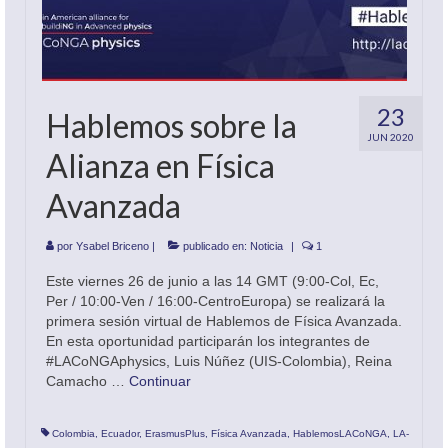
23
Hablemos sobre la
JUN 2020
Alianza en Física
Avanzada
por
Ysabel Briceno
|
publicado en:
Noticia
|
1
Este viernes 26 de junio a las 14 GMT (9:00-Col, Ec,
Per / 10:00-Ven / 16:00-CentroEuropa) se realizará la
primera sesión virtual de Hablemos de Física Avanzada.
En esta oportunidad participarán los integrantes de
#LACoNGAphysics, Luis Núñez (UIS-Colombia), Reina
Camacho …
Continuar
Colombia
,
Ecuador
,
ErasmusPlus
,
Física Avanzada
,
HablemosLACoNGA
,
LA-