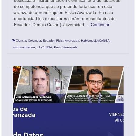
dedicada a instrumentación científica, otra de las áreas
de competencia que se pretende fortalecer en esta
alianza de aprendizaje en Física Avanzada. En esta
oportunidad los expositores serán representantes de
Ecuador: Dennis Cazar (Universidad …
Continuar
Ciencia
,
Colombia
,
Ecuador
,
Física Avanzada
,
HablemosLACoNGA
,
Instrumentación
,
LA-CoNGA
,
Perú
,
Venezuela