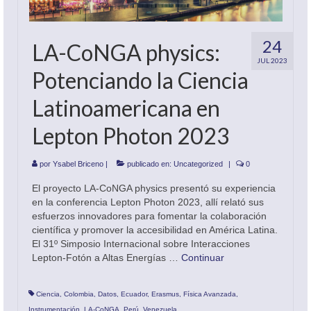
Oferta académica
24
LA-CoNGA physics:
JUL 2023
Potenciando la Ciencia
Latinoamericana en
Lepton Photon 2023
por
Ysabel Briceno
|
publicado en:
Uncategorized
|
0
El proyecto LA-CoNGA physics presentó su experiencia
en la conferencia Lepton Photon 2023, allí relató sus
esfuerzos innovadores para fomentar la colaboración
científica y promover la accesibilidad en América Latina.
El 31º Simposio Internacional sobre Interacciones
Lepton-Fotón a Altas Energías …
Continuar
Ciencia
,
Colombia
,
Datos
,
Ecuador
,
Erasmus
,
Física Avanzada
,
Instrumentación
,
LA-CoNGA
,
Perú
,
Venezuela