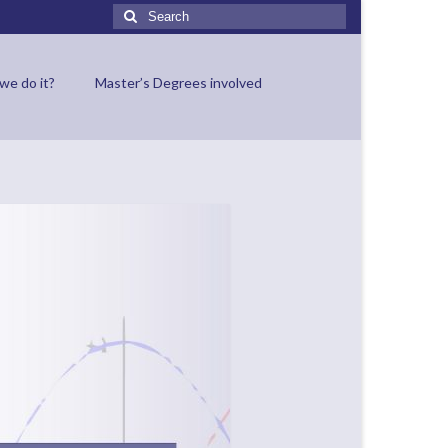
Search
for:
7
we do it?
Master’s Degrees involved
JUL 2022