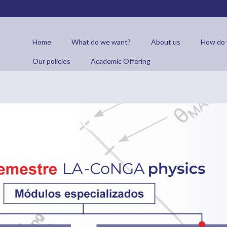
egundo semestre 2022
Home
What do we want?
About us
How do 
Our policies
Academic Offering