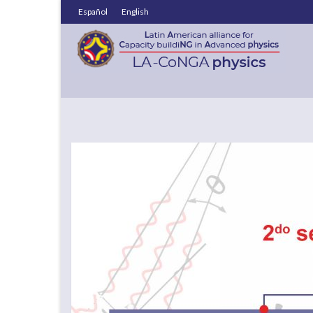
Español
English
Empezó a sonar el s
by
Ysabel Briceno
|
posted in:
News
|
0