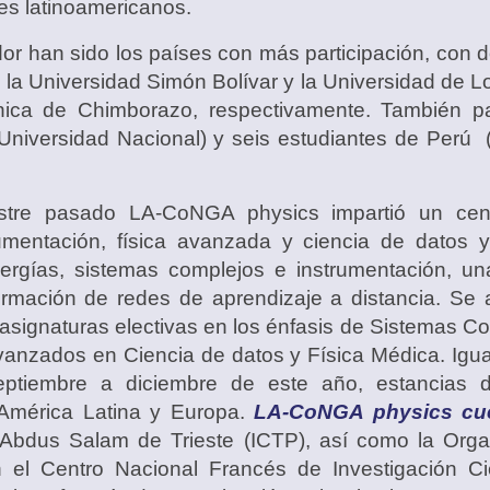
es latinoamericanos.
r han sido los países con más participación, con 
 la Universidad Simón Bolívar y la Universidad de 
nica de Chimborazo, respectivamente. También pa
y Universidad Nacional) y seis estudiantes de Perú
tre pasado LA-CoNGA physics impartió un cente
umentación, física avanzada y ciencia de datos y
nergías, sistemas complejos e instrumentación, 
formación de redes de aprendizaje a distancia. Se
 asignaturas electivas en los énfasis de Sistemas Co
vanzados en Ciencia de datos y Física Médica. Igua
ptiembre a diciembre de este año, estancias d
e América Latina y Europa.
LA-CoNG
A physics cu
a Abdus Salam de Trieste (ICTP), así como la Orga
 el Centro Nacional Francés de Investigación Ci