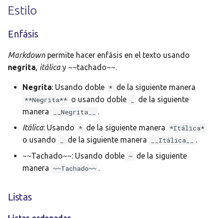
Estilo
Clase 19 - Adquisión de
señales
Enfásis
Clase 20 - Práctica de
Markdown
permite hacer enfásis en el texto usando
Detección de Muones
negrita
,
itálica
y ~~tachado~~.
Clase 21 - Límites de la
Negrita
: Usando doble
de la siguiente manera
*
Predicción
o usando doble
de la siguiente
**Negrita**
_
manera
.
__Negrita__
Clase 22 - Práctica del
Péndulo Doble
Itálica
: Usando
de la siguiente manera
*
*Itálica*
o usando
de la siguiente manera
.
_
__Itálica__
Clase 23 - Práctica del
~~Tachado~~: Usando doble
de la siguiente
~
Circuito de Chua
manera
.
~~Tachado~~
Listas