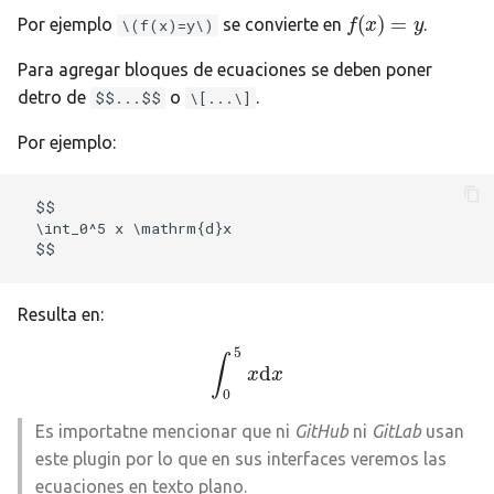
(
)
=
Por ejemplo
se convierte en
.
\(f(x)=y\)
f
f
(
x
x
)
=
y
y
Para agregar bloques de ecuaciones se deben poner
detro de
o
.
$$...$$
\[...\]
Por ejemplo:
$$

\int_0^5 x \mathrm{d}x

Resulta en:
5
∫
d
∫
0
5
x
x
d
x
x
0
Es importatne mencionar que ni
GitHub
ni
GitLab
usan
este plugin por lo que en sus interfaces veremos las
ecuaciones en texto plano.