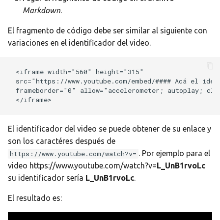
Markdown
.
El fragmento de código debe ser similar al siguiente con
variaciones en el identificador del video.
<iframe width="560" height="315"

src="https://www.youtube.com/embed/#### Acá el ident
frameborder="0" allow="accelerometer; autoplay; clip
El identificador del video se puede obtener de su enlace y
son los caractéres después de
. Por ejemplo para el
https://www.youtube.com/watch?v=
video https://www.youtube.com/watch?v=
L_UnB1rvoLc
su identificador sería
L_UnB1rvoLc
.
El resultado es: